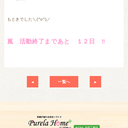
もときでした＼(^o^)／
嵐 活動終了まであと １２
日 ‼
一覧へ