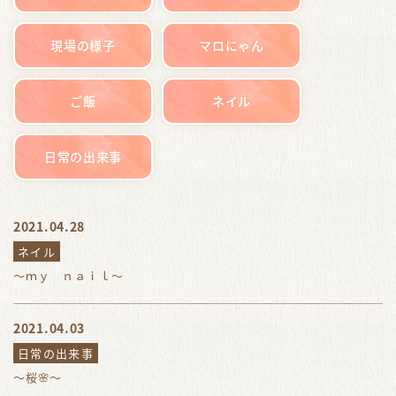
現場の様子
マロにゃん
ご飯
ネイル
日常の出来事
2021.04.28
ネイル
～ｍｙ ｎａｉｌ～
2021.04.03
日常の出来事
～桜🌸～