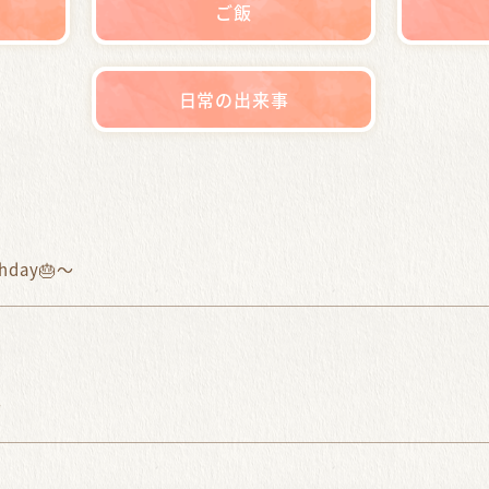
ご飯
日常の出来事
hday🎂～
～